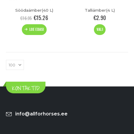
Söödaämber(40 L)
Talliämber(4 L)
€
15.26
€
2.90
€
16.95
This
LOE EDASI
VALI
product
has
t
multiple
variants.
The
options
may
be
chosen
KONTAKTID
on
the
product
page
info@allforhorses.ee